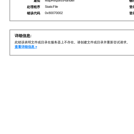
MapRequestHandler
通知
物
StaticFile
处理程序
登
0x80070002
错误代码
登
详细信息:
此错误表明文件或目录在服务器上不存在。请创建文件或目录并重新尝试请求。
查看详细信息 »