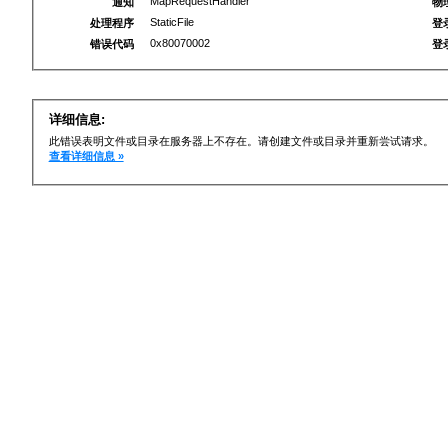
MapRequestHandler
通知
物
StaticFile
处理程序
登
0x80070002
错误代码
登
详细信息:
此错误表明文件或目录在服务器上不存在。请创建文件或目录并重新尝试请求。
查看详细信息 »